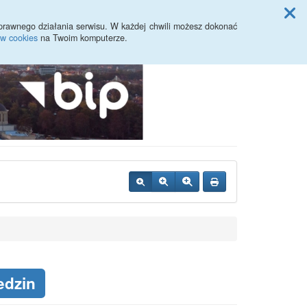
Przycisk wyszukaj duży
Szukaj
prawnego działania serwisu. W każdej chwili możesz dokonać
ów cookies
na Twoim komputerze.
edzin